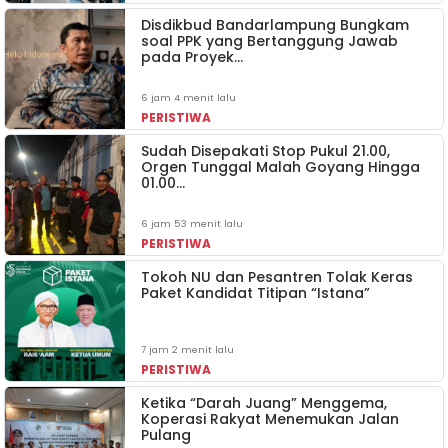
Disdikbud Bandarlampung Bungkam
soal PPK yang Bertanggung Jawab
pada Proyek…
6 jam 4 menit lalu
PERISTIWA
Sudah Disepakati Stop Pukul 21.00,
Orgen Tunggal Malah Goyang Hingga
01.00…
6 jam 53 menit lalu
PERISTIWA
Tokoh NU dan Pesantren Tolak Keras
Paket Kandidat Titipan “Istana”
7 jam 2 menit lalu
PERISTIWA
Ketika “Darah Juang” Menggema,
Koperasi Rakyat Menemukan Jalan
Pulang