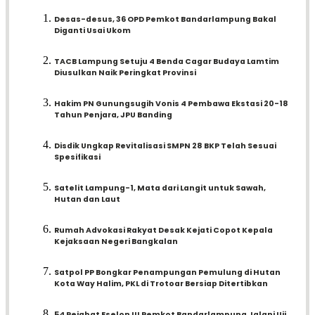
Desas-desus, 36 OPD Pemkot Bandarlampung Bakal
Diganti Usai Ukom
TACB Lampung Setuju 4 Benda Cagar Budaya Lamtim
Diusulkan Naik Peringkat Provinsi
Hakim PN Gunungsugih Vonis 4 Pembawa Ekstasi 20-18
Tahun Penjara, JPU Banding
Disdik Ungkap Revitalisasi SMPN 28 BKP Telah Sesuai
Spesifikasi
Satelit Lampung-1, Mata dari Langit untuk Sawah,
Hutan dan Laut
Rumah Advokasi Rakyat Desak Kejati Copot Kepala
Kejaksaan Negeri Bangkalan
Satpol PP Bongkar Penampungan Pemulung di Hutan
Kota Way Halim, PKL di Trotoar Bersiap Ditertibkan
54 Pejabat Eselon III Pemkot Bandarlampung Jalani Uji