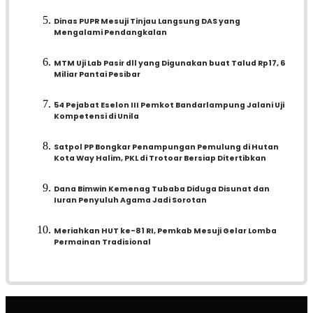
Dinas PUPR Mesuji Tinjau Langsung DAS yang
Mengalami Pendangkalan
MTM Uji Lab Pasir dll yang Digunakan buat Talud Rp17, 6
Miliar Pantai Pesibar
54 Pejabat Eselon III Pemkot Bandarlampung Jalani Uji
Kompetensi di Unila
Satpol PP Bongkar Penampungan Pemulung di Hutan
Kota Way Halim, PKL di Trotoar Bersiap Ditertibkan
Dana Bimwin Kemenag Tubaba Diduga Disunat dan
Iuran Penyuluh Agama Jadi Sorotan
Meriahkan HUT ke-81 RI, Pemkab Mesuji Gelar Lomba
Permainan Tradisional