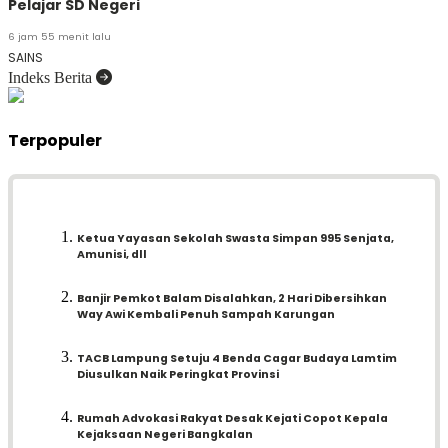
Pelajar SD Negeri
6 jam 55 menit lalu
SAINS
Indeks Berita
Terpopuler
Ketua Yayasan Sekolah Swasta Simpan 995 Senjata,
Amunisi, dll
Banjir Pemkot Balam Disalahkan, 2 Hari Dibersihkan
Way Awi Kembali Penuh Sampah Karungan
TACB Lampung Setuju 4 Benda Cagar Budaya Lamtim
Diusulkan Naik Peringkat Provinsi
Rumah Advokasi Rakyat Desak Kejati Copot Kepala
Kejaksaan Negeri Bangkalan